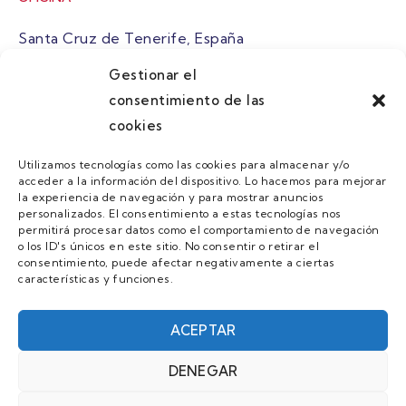
Santa Cruz de Tenerife, España
Gestionar el
atuaire@grupoatuaire.com
consentimiento de las
cookies
+34 638765829
Utilizamos tecnologías como las cookies para almacenar y/o
acceder a la información del dispositivo. Lo hacemos para mejorar
MENU
la experiencia de navegación y para mostrar anuncios
personalizados. El consentimiento a estas tecnologías nos
Quienes Somos
permitirá procesar datos como el comportamiento de navegación
o los ID's únicos en este sitio. No consentir o retirar el
Guias
consentimiento, puede afectar negativamente a ciertas
características y funciones.
Contacto
Únete
ACEPTAR
DENEGAR
AVISO LEGAL Y POLÍTICA DE PRIVACIDAD/