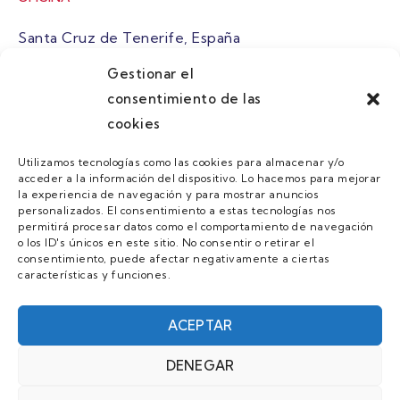
Santa Cruz de Tenerife, España
Gestionar el
atuaire@grupoatuaire.com
consentimiento de las
cookies
+34 638765829
Utilizamos tecnologías como las cookies para almacenar y/o
acceder a la información del dispositivo. Lo hacemos para mejorar
MENU
la experiencia de navegación y para mostrar anuncios
personalizados. El consentimiento a estas tecnologías nos
Quienes Somos
permitirá procesar datos como el comportamiento de navegación
o los ID's únicos en este sitio. No consentir o retirar el
Guias
consentimiento, puede afectar negativamente a ciertas
características y funciones.
Contacto
Únete
ACEPTAR
DENEGAR
AVISO LEGAL Y POLÍTICA DE PRIVACIDAD/