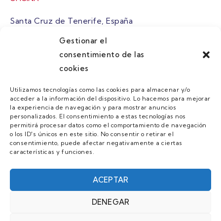
Santa Cruz de Tenerife, España
Gestionar el
atuaire@grupoatuaire.com
consentimiento de las
cookies
+34 638765829
Utilizamos tecnologías como las cookies para almacenar y/o
acceder a la información del dispositivo. Lo hacemos para mejorar
MENU
la experiencia de navegación y para mostrar anuncios
personalizados. El consentimiento a estas tecnologías nos
Quienes Somos
permitirá procesar datos como el comportamiento de navegación
o los ID's únicos en este sitio. No consentir o retirar el
Guias
consentimiento, puede afectar negativamente a ciertas
características y funciones.
Contacto
Únete
ACEPTAR
DENEGAR
AVISO LEGAL Y POLÍTICA DE PRIVACIDAD/