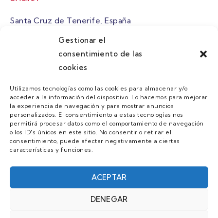
Santa Cruz de Tenerife, España
Gestionar el
atuaire@grupoatuaire.com
consentimiento de las
cookies
+34 638765829
Utilizamos tecnologías como las cookies para almacenar y/o
acceder a la información del dispositivo. Lo hacemos para mejorar
MENU
la experiencia de navegación y para mostrar anuncios
personalizados. El consentimiento a estas tecnologías nos
Quienes Somos
permitirá procesar datos como el comportamiento de navegación
o los ID's únicos en este sitio. No consentir o retirar el
Guias
consentimiento, puede afectar negativamente a ciertas
características y funciones.
Contacto
Únete
ACEPTAR
DENEGAR
AVISO LEGAL Y POLÍTICA DE PRIVACIDAD/