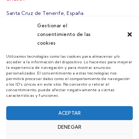
Santa Cruz de Tenerife, España
Gestionar el
atuaire@grupoatuaire.com
consentimiento de las
cookies
+34 638765829
Utilizamos tecnologías como las cookies para almacenar y/o
acceder a la información del dispositivo. Lo hacemos para mejorar
MENU
la experiencia de navegación y para mostrar anuncios
personalizados. El consentimiento a estas tecnologías nos
Quienes Somos
permitirá procesar datos como el comportamiento de navegación
o los ID's únicos en este sitio. No consentir o retirar el
Guias
consentimiento, puede afectar negativamente a ciertas
características y funciones.
Contacto
Únete
ACEPTAR
DENEGAR
AVISO LEGAL Y POLÍTICA DE PRIVACIDAD/