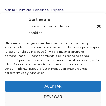
Santa Cruz de Tenerife, España
Gestionar el
atuaire@grupoatuaire.com
consentimiento de las
cookies
+34 638765829
Utilizamos tecnologías como las cookies para almacenar y/o
acceder a la información del dispositivo. Lo hacemos para mejorar
MENU
la experiencia de navegación y para mostrar anuncios
personalizados. El consentimiento a estas tecnologías nos
Quienes Somos
permitirá procesar datos como el comportamiento de navegación
o los ID's únicos en este sitio. No consentir o retirar el
Guias
consentimiento, puede afectar negativamente a ciertas
características y funciones.
Contacto
Únete
ACEPTAR
DENEGAR
AVISO LEGAL Y POLÍTICA DE PRIVACIDAD/