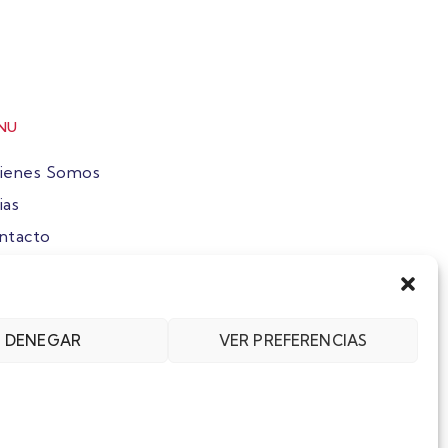
NU
ienes Somos
ias
ntacto
ete
DENEGAR
VER PREFERENCIAS