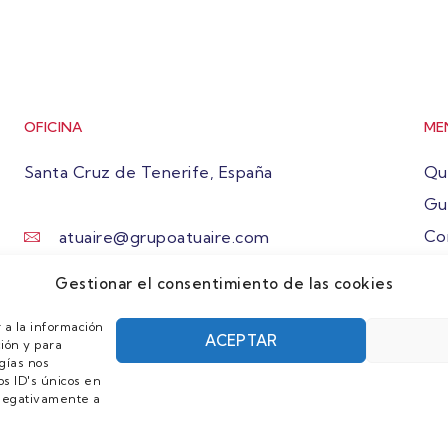
OFICINA
ME
Santa Cruz de Tenerife, España
Qu
Gu
Co
atuaire@grupoatuaire.com
Ún
+34 638765829
Gestionar el consentimiento de las cookies
 a la información
ACEPTAR
ión y para
gías nos
s ID's únicos en
r negativamente a