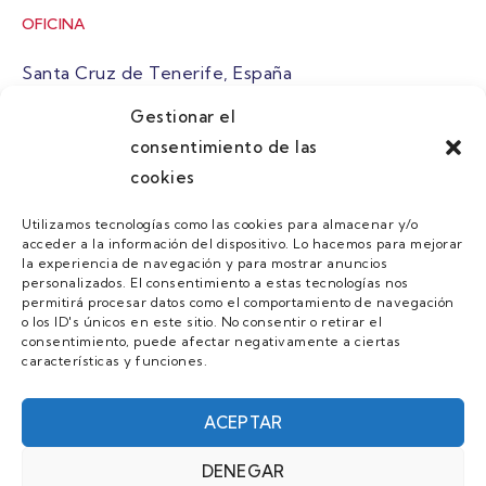
OFICINA
Santa Cruz de Tenerife, España
Gestionar el
atuaire@grupoatuaire.com
consentimiento de las
cookies
+34 638765829
Utilizamos tecnologías como las cookies para almacenar y/o
acceder a la información del dispositivo. Lo hacemos para mejorar
MENU
la experiencia de navegación y para mostrar anuncios
personalizados. El consentimiento a estas tecnologías nos
Quienes Somos
permitirá procesar datos como el comportamiento de navegación
o los ID's únicos en este sitio. No consentir o retirar el
Guias
consentimiento, puede afectar negativamente a ciertas
características y funciones.
Contacto
Únete
ACEPTAR
DENEGAR