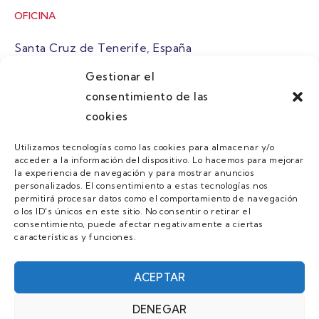
OFICINA
Santa Cruz de Tenerife, España
Gestionar el
atuaire@grupoatuaire.com
consentimiento de las
cookies
+34 638765829
Utilizamos tecnologías como las cookies para almacenar y/o
acceder a la información del dispositivo. Lo hacemos para mejorar
MENU
la experiencia de navegación y para mostrar anuncios
personalizados. El consentimiento a estas tecnologías nos
Quienes Somos
permitirá procesar datos como el comportamiento de navegación
o los ID's únicos en este sitio. No consentir o retirar el
Guias
consentimiento, puede afectar negativamente a ciertas
características y funciones.
Contacto
Únete
ACEPTAR
DENEGAR