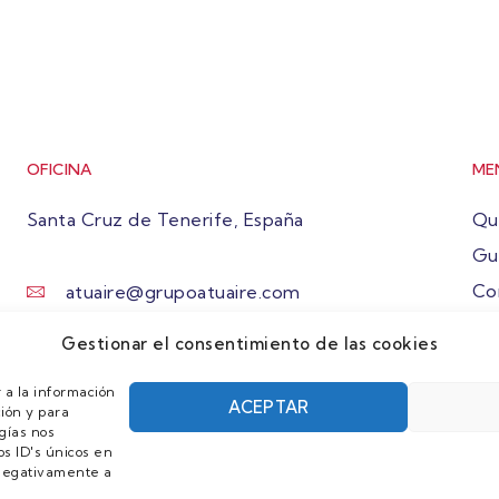
OFICINA
ME
Santa Cruz de Tenerife, España
Qu
Gu
Co
atuaire@grupoatuaire.com
Ún
+34 638765829
Gestionar el consentimiento de las cookies
 a la información
ACEPTAR
ión y para
gías nos
s ID's únicos en
r negativamente a