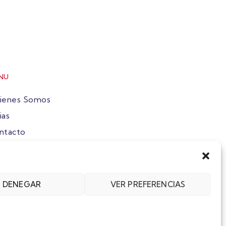
NU
ienes Somos
ias
ntacto
ete
DENEGAR
VER PREFERENCIAS