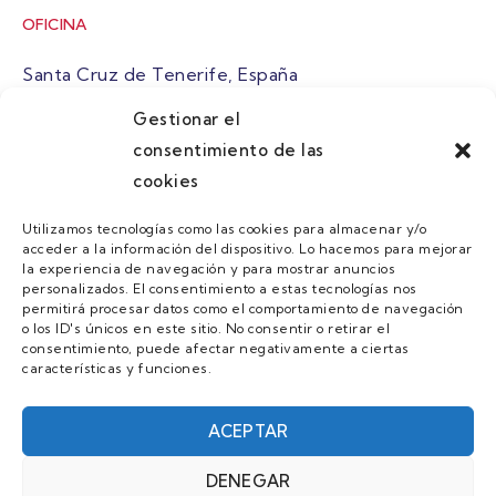
OFICINA
Santa Cruz de Tenerife, España
Gestionar el
atuaire@grupoatuaire.com
consentimiento de las
cookies
+34 638765829
Utilizamos tecnologías como las cookies para almacenar y/o
acceder a la información del dispositivo. Lo hacemos para mejorar
MENU
la experiencia de navegación y para mostrar anuncios
personalizados. El consentimiento a estas tecnologías nos
Quienes Somos
permitirá procesar datos como el comportamiento de navegación
o los ID's únicos en este sitio. No consentir o retirar el
Guias
consentimiento, puede afectar negativamente a ciertas
características y funciones.
Contacto
Únete
ACEPTAR
DENEGAR