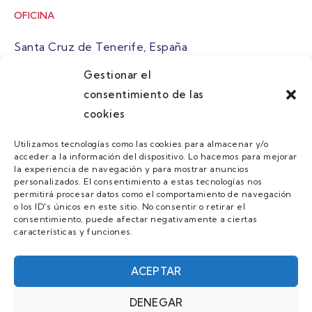
OFICINA
Santa Cruz de Tenerife, España
Gestionar el
atuaire@grupoatuaire.com
consentimiento de las
cookies
+34 638765829
Utilizamos tecnologías como las cookies para almacenar y/o
acceder a la información del dispositivo. Lo hacemos para mejorar
MENU
la experiencia de navegación y para mostrar anuncios
personalizados. El consentimiento a estas tecnologías nos
Quienes Somos
permitirá procesar datos como el comportamiento de navegación
o los ID's únicos en este sitio. No consentir o retirar el
Guias
consentimiento, puede afectar negativamente a ciertas
características y funciones.
Contacto
Únete
ACEPTAR
DENEGAR