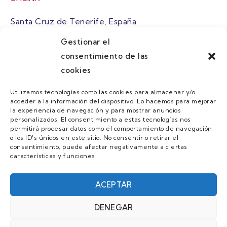
Santa Cruz de Tenerife, España
Gestionar el
atuaire@grupoatuaire.com
consentimiento de las
cookies
+34 638765829
Utilizamos tecnologías como las cookies para almacenar y/o
acceder a la información del dispositivo. Lo hacemos para mejorar
MENU
la experiencia de navegación y para mostrar anuncios
personalizados. El consentimiento a estas tecnologías nos
Quienes Somos
permitirá procesar datos como el comportamiento de navegación
o los ID's únicos en este sitio. No consentir o retirar el
Guias
consentimiento, puede afectar negativamente a ciertas
características y funciones.
Contacto
Únete
ACEPTAR
DENEGAR
AVISO LEGAL Y POLÍTICA DE PRIVACIDAD/