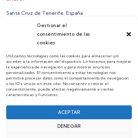
Santa Cruz de Tenerife, España
Gestionar el
atuaire@grupoatuaire.com
consentimiento de las
cookies
+34 638765829
Utilizamos tecnologías como las cookies para almacenar y/o
acceder a la información del dispositivo. Lo hacemos para mejorar
MENU
la experiencia de navegación y para mostrar anuncios
personalizados. El consentimiento a estas tecnologías nos
Quienes Somos
permitirá procesar datos como el comportamiento de navegación
o los ID's únicos en este sitio. No consentir o retirar el
Guias
consentimiento, puede afectar negativamente a ciertas
características y funciones.
Contacto
Únete
ACEPTAR
DENEGAR
AVISO LEGAL Y POLÍTICA DE PRIVACIDAD/