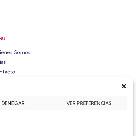
NU
ienes Somos
ias
ntacto
ete
DENEGAR
VER PREFERENCIAS