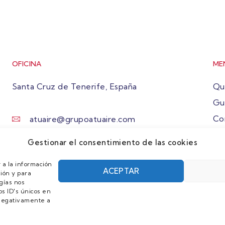
OFICINA
ME
Santa Cruz de Tenerife, España
Qu
Gu
Co
atuaire@grupoatuaire.com
Ún
+34 638765829
Gestionar el consentimiento de las cookies
 a la información
ACEPTAR
ión y para
gías nos
s ID's únicos en
r negativamente a