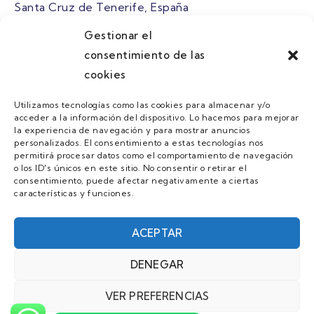
Santa Cruz de Tenerife, España
Gestionar el
atuaire@grupoatuaire.com
consentimiento de las
cookies
+34 638765829
Utilizamos tecnologías como las cookies para almacenar y/o
acceder a la información del dispositivo. Lo hacemos para mejorar
MENU
la experiencia de navegación y para mostrar anuncios
personalizados. El consentimiento a estas tecnologías nos
Quienes Somos
permitirá procesar datos como el comportamiento de navegación
o los ID's únicos en este sitio. No consentir o retirar el
Guias
consentimiento, puede afectar negativamente a ciertas
características y funciones.
Contacto
Únete
ACEPTAR
DENEGAR
AVISO LEGAL Y POLÍTICA DE PRIVACIDAD/
VER PREFERENCIAS