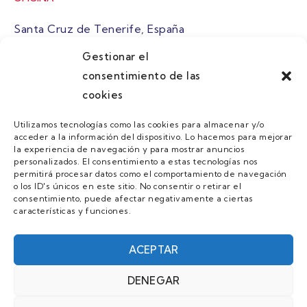
Santa Cruz de Tenerife, España
Gestionar el
atuaire@grupoatuaire.com
consentimiento de las
cookies
+34 638765829
Utilizamos tecnologías como las cookies para almacenar y/o
acceder a la información del dispositivo. Lo hacemos para mejorar
MENU
la experiencia de navegación y para mostrar anuncios
personalizados. El consentimiento a estas tecnologías nos
Quienes Somos
permitirá procesar datos como el comportamiento de navegación
o los ID's únicos en este sitio. No consentir o retirar el
Guias
consentimiento, puede afectar negativamente a ciertas
características y funciones.
Contacto
Únete
ACEPTAR
DENEGAR
AVISO LEGAL Y POLÍTICA DE PRIVACIDAD/